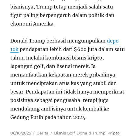
bisnisnya, Trump tetap menjadi salah satu
figur paling berpengaruh dalam politik dan
ekonomi Amerika.
Donald Trump berhasil mengumpulkan
depo
10k
pendapatan lebih dari $600 juta dalam satu
tahun melalui kombinasi bisnis kripto,
lapangan golf, dan lisensi merek. Ia
memanfaatkan kekuatan merek pribadinya
untuk menciptakan arus kas yang stabil dan
besar. Pendapatan ini tidak hanya memperkuat
posisinya sebagai pengusaha, tetapi juga
mendukung ambisinya untuk kembali ke
Gedung Putih pada tahun 2024.
Posted
Categories
Tags
06/16/2025
Berita
Bisnis Golf
,
Donald Trump
,
Kripto
,