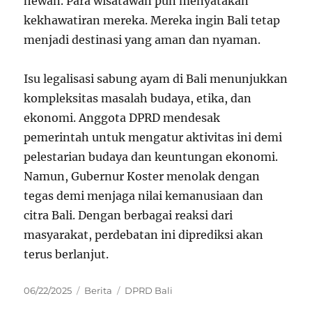
hewan. Para wisatawan pun menyatakan
kekhawatiran mereka. Mereka ingin Bali tetap
menjadi destinasi yang aman dan nyaman.
Isu legalisasi sabung ayam di Bali menunjukkan
kompleksitas masalah budaya, etika, dan
ekonomi. Anggota DPRD mendesak
pemerintah untuk mengatur aktivitas ini demi
pelestarian budaya dan keuntungan ekonomi.
Namun, Gubernur Koster menolak dengan
tegas demi menjaga nilai kemanusiaan dan
citra Bali. Dengan berbagai reaksi dari
masyarakat, perdebatan ini diprediksi akan
terus berlanjut.
Posted
Categories
Tags
06/22/2025
Berita
DPRD Bali
on