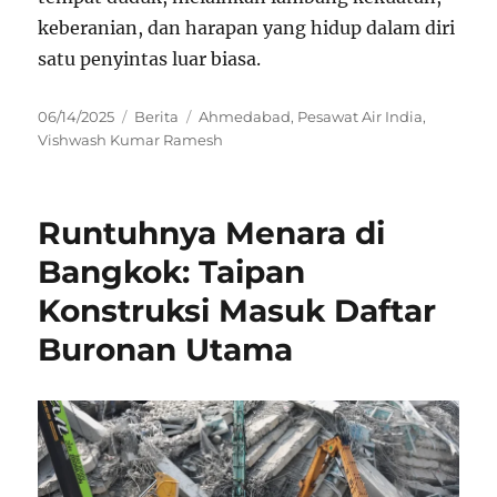
keberanian, dan harapan yang hidup dalam diri
satu penyintas luar biasa.
Posted
Categories
Tags
06/14/2025
Berita
Ahmedabad
,
Pesawat Air India
,
on
Vishwash Kumar Ramesh
Runtuhnya Menara di
Bangkok: Taipan
Konstruksi Masuk Daftar
Buronan Utama