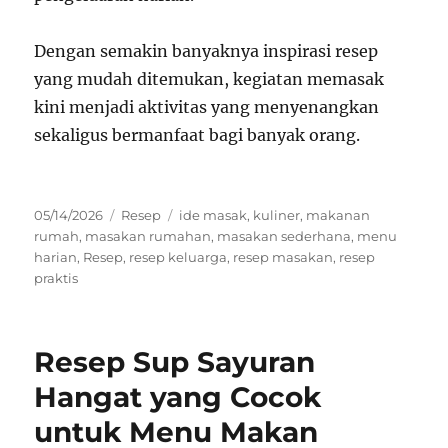
Dengan semakin banyaknya inspirasi resep
yang mudah ditemukan, kegiatan memasak
kini menjadi aktivitas yang menyenangkan
sekaligus bermanfaat bagi banyak orang.
Posted
Categories
Tags
05/14/2026
Resep
ide masak
,
kuliner
,
makanan
on
rumah
,
masakan rumahan
,
masakan sederhana
,
menu
harian
,
Resep
,
resep keluarga
,
resep masakan
,
resep
praktis
Resep Sup Sayuran
Hangat yang Cocok
untuk Menu Makan