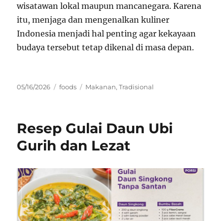
wisatawan lokal maupun mancanegara. Karena
itu, menjaga dan mengenalkan kuliner
Indonesia menjadi hal penting agar kekayaan
budaya tersebut tetap dikenal di masa depan.
Posted
Categories
Tags
05/16/2026
foods
Makanan
,
Tradisional
on
Resep Gulai Daun Ubi
Gurih dan Lezat