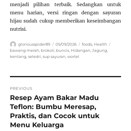
menjadi pilihan terbaik. Sedangkan untuk
menu harian, versi ringan dengan sayuran
hijau sudah cukup memberikan keseimbangan
nutrisi.
Author
Posted
Categories
Tags
gloriousspider89
05/09/2026
foods
,
Health
on
bawang merah
,
brokoli
,
buncis
,
Hidangan
,
Jagung
,
kentang
,
seledri
,
sup sayuran
,
wortel
Navigasi
PREVIOUS
pos
Resep Ayam Bakar Madu
Previous
post:
Teflon: Bumbu Meresap,
Praktis, dan Cocok untuk
Menu Keluarga