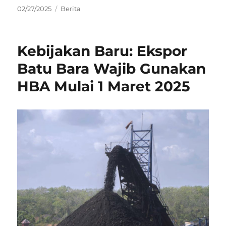
Posted
Categories
02/27/2025
Berita
on
Kebijakan Baru: Ekspor
Batu Bara Wajib Gunakan
HBA Mulai 1 Maret 2025