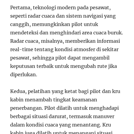
Pertama, teknologi modern pada pesawat,
seperti radar cuaca dan sistem navigasi yang
canggih, memungkinkan pilot untuk
mendeteksi dan menghindari area cuaca buruk.
Radar cuaca, misalnya, memberikan informasi
real-time tentang kondisi atmosfer di sekitar
pesawat, sehingga pilot dapat mengambil
keputusan terbaik untuk mengubah rute jika
diperlukan.
Kedua, pelatihan yang ketat bagi pilot dan kru
kabin menambah tingkat keamanan
penerbangan. Pilot dilatih untuk menghadapi
berbagai situasi darurat, termasuk manuver
dalam kondisi cuaca yang menantang. Kru
kabin juga dilatih untuk menangani situasi