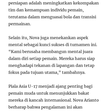
persiapan adalah meningkatkan kekompakan
tim dan kemampuan individu pemain,
terutama dalam menguasai bola dan transisi
permainan.
Selain itu, Nova juga menekankan aspek
mental sebagai kunci sukses di turnamen ini.
“Kami berusaha membangun mental juara
dalam diri setiap pemain. Mereka harus siap
menghadapi tekanan di lapangan dan tetap
fokus pada tujuan utama,” tambahnya.
Piala Asia U-17 menjadi ajang penting bagi
pemain muda untuk menunjukkan bakat
mereka di kancah internasional. Nova Arianto
berharap bahwa pengalaman ini akan