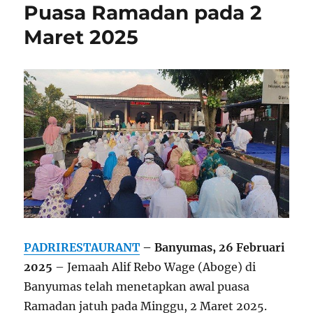
Puasa Ramadan pada 2
Maret 2025
PADRIRESTAURANT
– Banyumas, 26 Februari
2025
– Jemaah Alif Rebo Wage (Aboge) di
Banyumas telah menetapkan awal puasa
Ramadan jatuh pada Minggu, 2 Maret 2025.