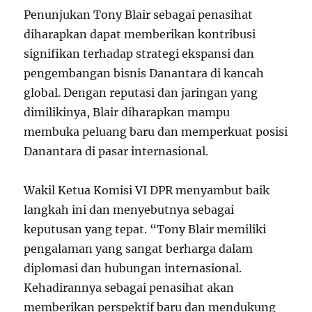
Penunjukan Tony Blair sebagai penasihat
diharapkan dapat memberikan kontribusi
signifikan terhadap strategi ekspansi dan
pengembangan bisnis Danantara di kancah
global. Dengan reputasi dan jaringan yang
dimilikinya, Blair diharapkan mampu
membuka peluang baru dan memperkuat posisi
Danantara di pasar internasional.
Wakil Ketua Komisi VI DPR menyambut baik
langkah ini dan menyebutnya sebagai
keputusan yang tepat. “Tony Blair memiliki
pengalaman yang sangat berharga dalam
diplomasi dan hubungan internasional.
Kehadirannya sebagai penasihat akan
memberikan perspektif baru dan mendukung