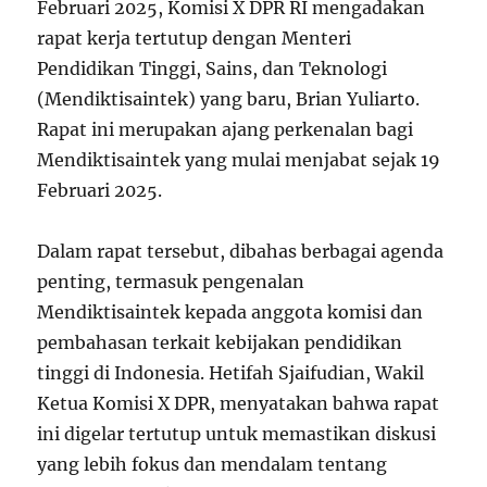
Februari 2025, Komisi X DPR RI mengadakan
rapat kerja tertutup dengan Menteri
Pendidikan Tinggi, Sains, dan Teknologi
(Mendiktisaintek) yang baru, Brian Yuliarto.
Rapat ini merupakan ajang perkenalan bagi
Mendiktisaintek yang mulai menjabat sejak 19
Februari 2025.
Dalam rapat tersebut, dibahas berbagai agenda
penting, termasuk pengenalan
Mendiktisaintek kepada anggota komisi dan
pembahasan terkait kebijakan pendidikan
tinggi di Indonesia. Hetifah Sjaifudian, Wakil
Ketua Komisi X DPR, menyatakan bahwa rapat
ini digelar tertutup untuk memastikan diskusi
yang lebih fokus dan mendalam tentang