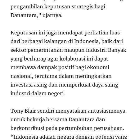
pengambilan keputusan strategis bagi
Danantara,” ujarnya.
Keputusan ini juga mendapat perhatian luas
dari berbagai kalangan di Indonesia, baik dari
sektor pemerintahan maupun industri. Banyak
yang berharap agar kolaborasi ini dapat
membawa dampak positif bagi ekonomi
nasional, terutama dalam meningkatkan
investasi asing dan memperkuat daya saing
industri dalam negeri.
Tony Blair sendiri menyatakan antusiasmenya
untuk bekerja bersama Danantara dan
berkontribusi pada pertumbuhan perusahaan.
“Indonesia adalah negara dengan potensi yang