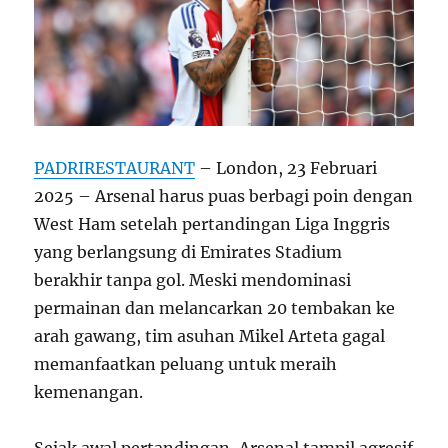
PADRIRESTAURANT
– London, 23 Februari
2025 – Arsenal harus puas berbagi poin dengan
West Ham setelah pertandingan Liga Inggris
yang berlangsung di Emirates Stadium
berakhir tanpa gol. Meski mendominasi
permainan dan melancarkan 20 tembakan ke
arah gawang, tim asuhan Mikel Arteta gagal
memanfaatkan peluang untuk meraih
kemenangan.