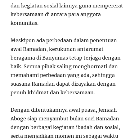
dan kegiatan sosial lainnya guna mempererat
kebersamaan di antara para anggota
komunitas.
Meskipun ada perbedaan dalam penentuan
awal Ramadan, kerukunan antarumat
beragama di Banyumas tetap terjaga dengan
baik. Semua pihak saling menghormati dan
memahami perbedaan yang ada, sehingga
suasana Ramadan dapat dirayakan dengan
penuh khidmat dan kebersamaan.
Dengan ditentukannya awal puasa, Jemaah
Aboge siap menyambut bulan suci Ramadan
dengan berbagai kegiatan ibadah dan sosial,
serta menjadikan momen ini sebagai waktu