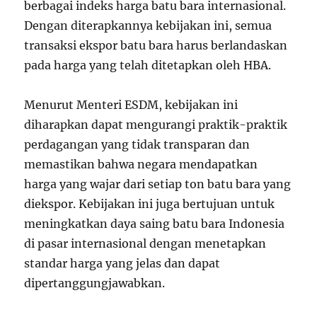
berbagai indeks harga batu bara internasional.
Dengan diterapkannya kebijakan ini, semua
transaksi ekspor batu bara harus berlandaskan
pada harga yang telah ditetapkan oleh HBA.
Menurut Menteri ESDM, kebijakan ini
diharapkan dapat mengurangi praktik-praktik
perdagangan yang tidak transparan dan
memastikan bahwa negara mendapatkan
harga yang wajar dari setiap ton batu bara yang
diekspor. Kebijakan ini juga bertujuan untuk
meningkatkan daya saing batu bara Indonesia
di pasar internasional dengan menetapkan
standar harga yang jelas dan dapat
dipertanggungjawabkan.