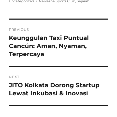
on
Tags
Uncategorized
Naivasha Sports Club
,
Sejarah
Navigasi
PREVIOUS
pos
Keunggulan Taxi Puntual
Previous
post:
Cancún: Aman, Nyaman,
Terpercaya
NEXT
JITO Kolkata Dorong Startup
Next
post:
Lewat Inkubasi & Inovasi