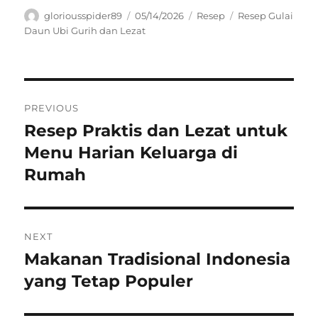
Author
Posted
Categories
Tags
gloriousspider89
05/14/2026
Resep
Resep Gulai
on
Daun Ubi Gurih dan Lezat
Navigasi
PREVIOUS
pos
Resep Praktis dan Lezat untuk
Previous
post:
Menu Harian Keluarga di
Rumah
NEXT
Makanan Tradisional Indonesia
Next
post:
yang Tetap Populer