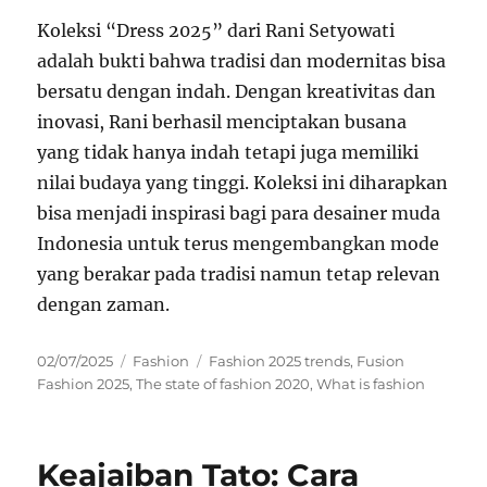
Koleksi “Dress 2025” dari Rani Setyowati
adalah bukti bahwa tradisi dan modernitas bisa
bersatu dengan indah. Dengan kreativitas dan
inovasi, Rani berhasil menciptakan busana
yang tidak hanya indah tetapi juga memiliki
nilai budaya yang tinggi. Koleksi ini diharapkan
bisa menjadi inspirasi bagi para desainer muda
Indonesia untuk terus mengembangkan mode
yang berakar pada tradisi namun tetap relevan
dengan zaman.
Posted
Categories
Tags
02/07/2025
Fashion
Fashion 2025 trends
,
Fusion
on
Fashion 2025
,
The state of fashion 2020
,
What is fashion
Keajaiban Tato: Cara