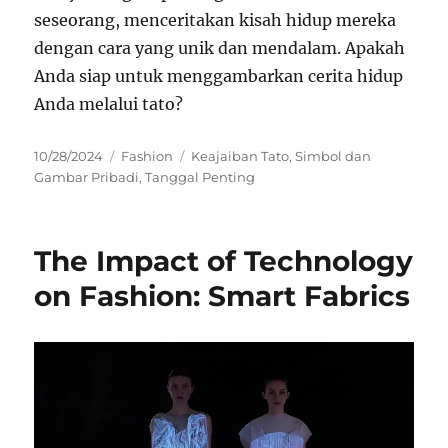
seseorang, menceritakan kisah hidup mereka
dengan cara yang unik dan mendalam. Apakah
Anda siap untuk menggambarkan cerita hidup
Anda melalui tato?
Posted
Categories
Tags
10/28/2024
Fashion
Keajaiban Tato
,
Simbol dan
on
Gambar Pribadi
,
Tanggal Penting
The Impact of Technology
on Fashion: Smart Fabrics