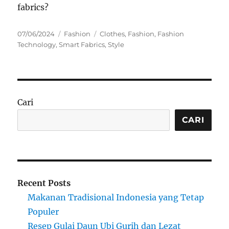
fabrics?
Posted
Categories
Tags
07/06/2024
Fashion
Clothes
,
Fashion
,
Fashion
on
Technology
,
Smart Fabrics
,
Style
Cari
CARI
Recent Posts
Makanan Tradisional Indonesia yang Tetap
Populer
Resep Gulai Daun Ubi Gurih dan Lezat