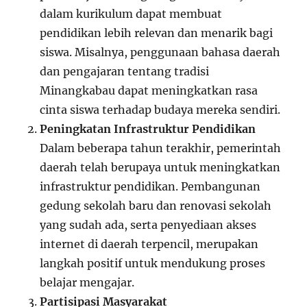
dalam kurikulum dapat membuat
pendidikan lebih relevan dan menarik bagi
siswa. Misalnya, penggunaan bahasa daerah
dan pengajaran tentang tradisi
Minangkabau dapat meningkatkan rasa
cinta siswa terhadap budaya mereka sendiri.
Peningkatan Infrastruktur Pendidikan
Dalam beberapa tahun terakhir, pemerintah
daerah telah berupaya untuk meningkatkan
infrastruktur pendidikan. Pembangunan
gedung sekolah baru dan renovasi sekolah
yang sudah ada, serta penyediaan akses
internet di daerah terpencil, merupakan
langkah positif untuk mendukung proses
belajar mengajar.
Partisipasi Masyarakat