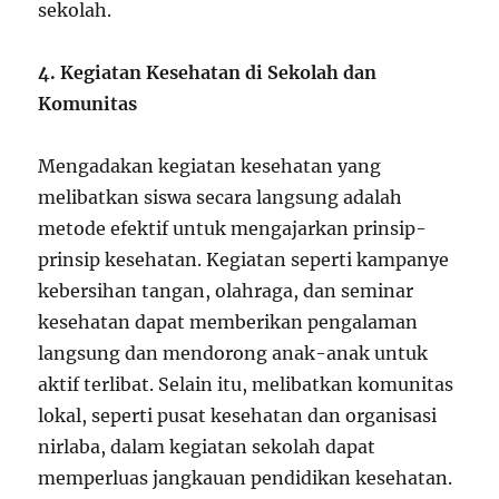
sekolah.
4. Kegiatan Kesehatan di Sekolah dan
Komunitas
Mengadakan kegiatan kesehatan yang
melibatkan siswa secara langsung adalah
metode efektif untuk mengajarkan prinsip-
prinsip kesehatan. Kegiatan seperti kampanye
kebersihan tangan, olahraga, dan seminar
kesehatan dapat memberikan pengalaman
langsung dan mendorong anak-anak untuk
aktif terlibat. Selain itu, melibatkan komunitas
lokal, seperti pusat kesehatan dan organisasi
nirlaba, dalam kegiatan sekolah dapat
memperluas jangkauan pendidikan kesehatan.