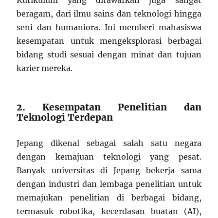
Kurikulum yang ditawarkan juga sangat
beragam, dari ilmu sains dan teknologi hingga
seni dan humaniora. Ini memberi mahasiswa
kesempatan untuk mengeksplorasi berbagai
bidang studi sesuai dengan minat dan tujuan
karier mereka.
2. Kesempatan Penelitian dan
Teknologi Terdepan
Jepang dikenal sebagai salah satu negara
dengan kemajuan teknologi yang pesat.
Banyak universitas di Jepang bekerja sama
dengan industri dan lembaga penelitian untuk
memajukan penelitian di berbagai bidang,
termasuk robotika, kecerdasan buatan (AI),