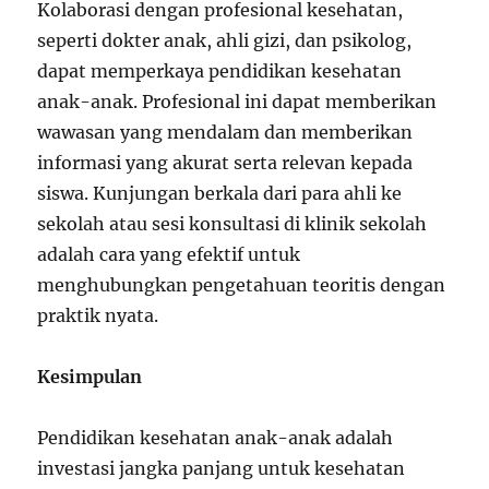
Kolaborasi dengan profesional kesehatan,
seperti dokter anak, ahli gizi, dan psikolog,
dapat memperkaya pendidikan kesehatan
anak-anak. Profesional ini dapat memberikan
wawasan yang mendalam dan memberikan
informasi yang akurat serta relevan kepada
siswa. Kunjungan berkala dari para ahli ke
sekolah atau sesi konsultasi di klinik sekolah
adalah cara yang efektif untuk
menghubungkan pengetahuan teoritis dengan
praktik nyata.
Kesimpulan
Pendidikan kesehatan anak-anak adalah
investasi jangka panjang untuk kesehatan