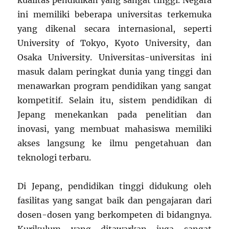
kualitas pendidikan yang sangat tinggi. Negara
ini memiliki beberapa universitas terkemuka
yang dikenal secara internasional, seperti
University of Tokyo, Kyoto University, dan
Osaka University. Universitas-universitas ini
masuk dalam peringkat dunia yang tinggi dan
menawarkan program pendidikan yang sangat
kompetitif. Selain itu, sistem pendidikan di
Jepang menekankan pada penelitian dan
inovasi, yang membuat mahasiswa memiliki
akses langsung ke ilmu pengetahuan dan
teknologi terbaru.
Di Jepang, pendidikan tinggi didukung oleh
fasilitas yang sangat baik dan pengajaran dari
dosen-dosen yang berkompeten di bidangnya.