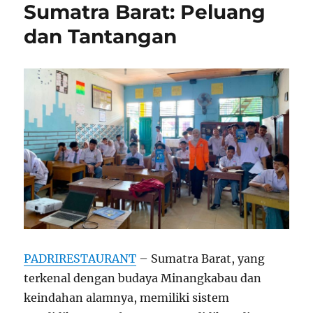
Sumatra Barat: Peluang
dan Tantangan
PADRIRESTAURANT
– Sumatra Barat, yang
terkenal dengan budaya Minangkabau dan
keindahan alamnya, memiliki sistem