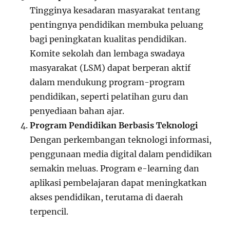
Tingginya kesadaran masyarakat tentang
pentingnya pendidikan membuka peluang
bagi peningkatan kualitas pendidikan.
Komite sekolah dan lembaga swadaya
masyarakat (LSM) dapat berperan aktif
dalam mendukung program-program
pendidikan, seperti pelatihan guru dan
penyediaan bahan ajar.
Program Pendidikan Berbasis Teknologi
Dengan perkembangan teknologi informasi,
penggunaan media digital dalam pendidikan
semakin meluas. Program e-learning dan
aplikasi pembelajaran dapat meningkatkan
akses pendidikan, terutama di daerah
terpencil.