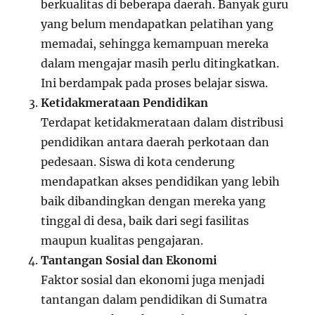
berkualitas di beberapa daerah. Banyak guru
yang belum mendapatkan pelatihan yang
memadai, sehingga kemampuan mereka
dalam mengajar masih perlu ditingkatkan.
Ini berdampak pada proses belajar siswa.
Ketidakmerataan Pendidikan
Terdapat ketidakmerataan dalam distribusi
pendidikan antara daerah perkotaan dan
pedesaan. Siswa di kota cenderung
mendapatkan akses pendidikan yang lebih
baik dibandingkan dengan mereka yang
tinggal di desa, baik dari segi fasilitas
maupun kualitas pengajaran.
Tantangan Sosial dan Ekonomi
Faktor sosial dan ekonomi juga menjadi
tantangan dalam pendidikan di Sumatra