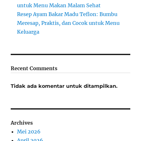
untuk Menu Makan Malam Sehat
Resep Ayam Bakar Madu Teflon: Bumbu
Meresap, Praktis, dan Cocok untuk Menu
Keluarga
Recent Comments
Tidak ada komentar untuk ditampilkan.
Archives
Mei 2026
April 2026