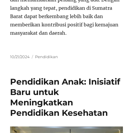
langkah yang tepat, pendidikan di Sumatra
Barat dapat berkembang lebih baik dan
memberikan kontribusi positif bagi kemajuan
masyarakat dan daerah.
Posted
Categories
10/21/2024
Pendidikan
on
Pendidikan Anak: Inisiatif
Baru untuk
Meningkatkan
Pendidikan Kesehatan