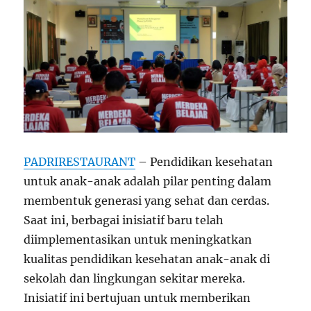
PADRIRESTAURANT
– Pendidikan kesehatan
untuk anak-anak adalah pilar penting dalam
membentuk generasi yang sehat dan cerdas.
Saat ini, berbagai inisiatif baru telah
diimplementasikan untuk meningkatkan
kualitas pendidikan kesehatan anak-anak di
sekolah dan lingkungan sekitar mereka.
Inisiatif ini bertujuan untuk memberikan