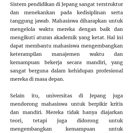
Sistem pendidikan di Jepang sangat terstruktur
dan menekankan pada kedisiplinan serta
tanggung jawab. Mahasiswa diharapkan untuk
mengelola waktu mereka dengan baik dan
mengikuti aturan akademik yang ketat. Hal ini
dapat membantu mahasiswa mengembangkan
keterampilan manajemen waktu dan
kemampuan bekerja secara mandiri, yang
sangat berguna dalam kehidupan profesional
mereka di masa depan.
Selain itu, universitas di Jepang juga
mendorong mahasiswa untuk berpikir kritis
dan mandiri. Mereka tidak hanya diajarkan
teori, tetapi juga didorong untuk
mengembangkan kemampuan untuk