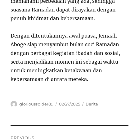
memahami perbedaan yang ada, sehingga
suasana Ramadan dapat dirayakan dengan
penuh khidmat dan kebersamaan.
Dengan ditentukannya awal puasa, Jemaah
Aboge siap menyambut bulan suci Ramadan
dengan berbagai kegiatan ibadah dan sosial,
serta menjadikan momen ini sebagai waktu
untuk meningkatkan ketakwaan dan
kebersamaan di antara mereka.
Author
Posted
Categories
gloriousspider89
02/27/2025
Berita
on
Navigasi
PREVIOUS