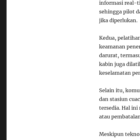
informasi real-t
sehingga pilot 
jika diperlukan.
Kedua, pelatiha
keamanan penerb
darurat, termas
kabin juga dila
keselamatan pe
Selain itu, kom
dan stasiun cua
tersedia. Hal i
atau pembatalan
Meskipun teknol