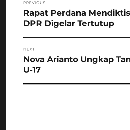
PREVIOUS
pos
Rapat Perdana Mendiktis
Previous
post:
DPR Digelar Tertutup
NEXT
Nova Arianto Ungkap Tan
Next
post:
U-17