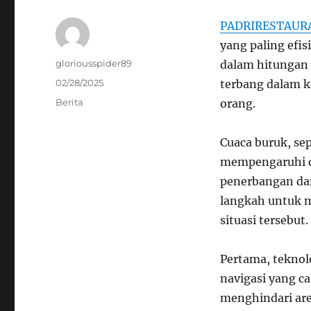
PADRIRESTAUR
yang paling efi
Author
gloriousspider89
dalam hitungan
Posted
02/28/2025
terbang dalam k
on
Categories
Berita
orang.
Cuaca buruk, sep
mempengaruhi o
penerbangan dan
langkah untuk 
situasi tersebut.
Pertama, teknol
navigasi yang c
menghindari are