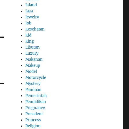
Island
Jasa
Jewelry
Job
Kesehatan
Kid
King
Liburan
Luxury
Makanan
Makeup
Model
Motorcycle
Mystery
Panduan
Pemerintah
Pendidikan
Pregnancy
President
Princess
Religion