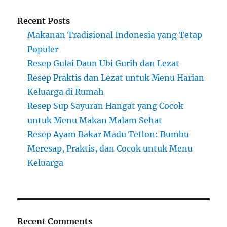
Recent Posts
Makanan Tradisional Indonesia yang Tetap
Populer
Resep Gulai Daun Ubi Gurih dan Lezat
Resep Praktis dan Lezat untuk Menu Harian
Keluarga di Rumah
Resep Sup Sayuran Hangat yang Cocok
untuk Menu Makan Malam Sehat
Resep Ayam Bakar Madu Teflon: Bumbu
Meresap, Praktis, dan Cocok untuk Menu
Keluarga
Recent Comments