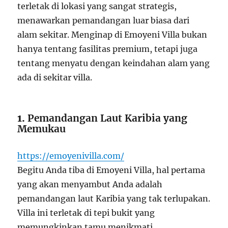
terletak di lokasi yang sangat strategis,
menawarkan pemandangan luar biasa dari
alam sekitar. Menginap di Emoyeni Villa bukan
hanya tentang fasilitas premium, tetapi juga
tentang menyatu dengan keindahan alam yang
ada di sekitar villa.
1.
Pemandangan Laut Karibia yang
Memukau
https://emoyenivilla.com/
Begitu Anda tiba di Emoyeni Villa, hal pertama
yang akan menyambut Anda adalah
pemandangan laut Karibia yang tak terlupakan.
Villa ini terletak di tepi bukit yang
memungkinkan tamu menikmati