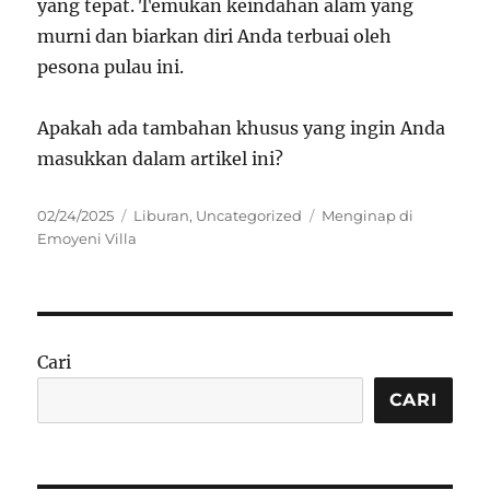
yang tepat. Temukan keindahan alam yang
murni dan biarkan diri Anda terbuai oleh
pesona pulau ini.
Apakah ada tambahan khusus yang ingin Anda
masukkan dalam artikel ini?
Posted
Categories
Tags
02/24/2025
Liburan
,
Uncategorized
Menginap di
on
Emoyeni Villa
Cari
CARI