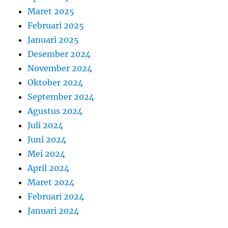
Maret 2025
Februari 2025
Januari 2025
Desember 2024
November 2024
Oktober 2024
September 2024
Agustus 2024
Juli 2024
Juni 2024
Mei 2024
April 2024
Maret 2024
Februari 2024
Januari 2024