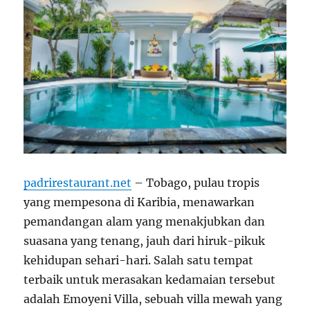
padrirestaurant.net
– Tobago, pulau tropis
yang mempesona di Karibia, menawarkan
pemandangan alam yang menakjubkan dan
suasana yang tenang, jauh dari hiruk-pikuk
kehidupan sehari-hari. Salah satu tempat
terbaik untuk merasakan kedamaian tersebut
adalah Emoyeni Villa, sebuah villa mewah yang