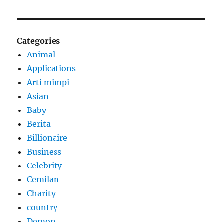
Categories
Animal
Applications
Arti mimpi
Asian
Baby
Berita
Billionaire
Business
Celebrity
Cemilan
Charity
country
Demon