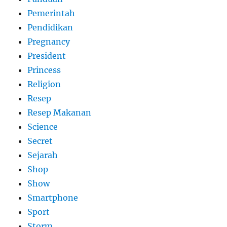
Pemerintah
Pendidikan
Pregnancy
President
Princess
Religion
Resep
Resep Makanan
Science
Secret
Sejarah
Shop
Show
Smartphone
Sport
Storm