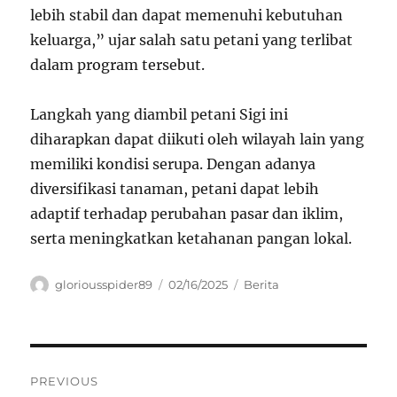
lebih stabil dan dapat memenuhi kebutuhan
keluarga,” ujar salah satu petani yang terlibat
dalam program tersebut.
Langkah yang diambil petani Sigi ini
diharapkan dapat diikuti oleh wilayah lain yang
memiliki kondisi serupa. Dengan adanya
diversifikasi tanaman, petani dapat lebih
adaptif terhadap perubahan pasar dan iklim,
serta meningkatkan ketahanan pangan lokal.
Author
Posted
Categories
gloriousspider89
02/16/2025
Berita
on
Navigasi
PREVIOUS