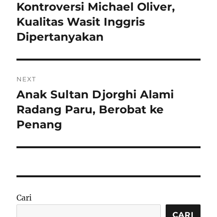
pos
Kontroversi Michael Oliver,
Previous
post:
Kualitas Wasit Inggris
Dipertanyakan
NEXT
Anak Sultan Djorghi Alami
Next
post:
Radang Paru, Berobat ke
Penang
Cari
CARI