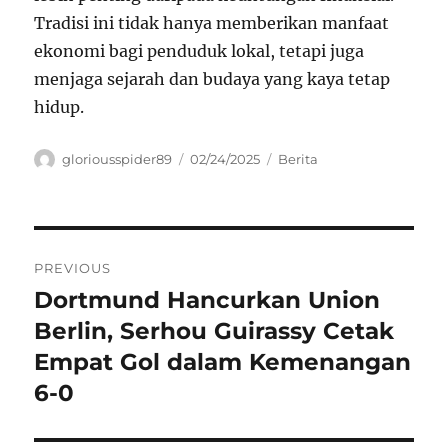
Tradisi ini tidak hanya memberikan manfaat
ekonomi bagi penduduk lokal, tetapi juga
menjaga sejarah dan budaya yang kaya tetap
hidup.
Author
Posted
Categories
gloriousspider89
02/24/2025
Berita
on
Navigasi
PREVIOUS
pos
Dortmund Hancurkan Union
Previous
post:
Berlin, Serhou Guirassy Cetak
Empat Gol dalam Kemenangan
6-0