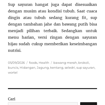
Sup sayuran hangat juga dapat disesuaikan
dengan musim atau kondisi tubuh. Saat cuaca
dingin atau tubuh sedang kurang fit, sup
dengan tambahan jahe dan bawang putih bisa
menjadi pilihan terbaik. Sedangkan untuk
menu harian, versi ringan dengan sayuran
hijau sudah cukup memberikan keseimbangan
nutrisi.
Posted
Categories
Tags
05/09/2026
foods
,
Health
bawang merah
,
brokoli
,
on
buncis
,
Hidangan
,
Jagung
,
kentang
,
seledri
,
sup sayuran
,
wortel
Cari