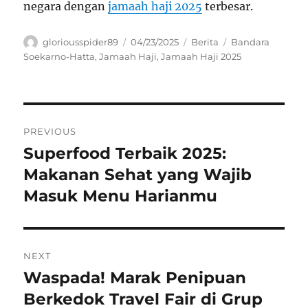
negara dengan
jamaah haji 2025
terbesar.
Author
Posted
Categories
Tags
gloriousspider89
04/23/2025
Berita
Bandara
on
Soekarno-Hatta
,
Jamaah Haji
,
Jamaah Haji 2025
Navigasi
PREVIOUS
pos
Superfood Terbaik 2025:
Previous
post:
Makanan Sehat yang Wajib
Masuk Menu Harianmu
NEXT
Waspada! Marak Penipuan
Next
post:
Berkedok Travel Fair di Grup