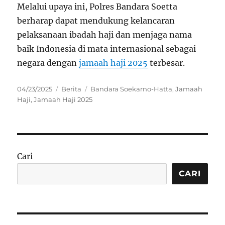
Melalui upaya ini, Polres Bandara Soetta
berharap dapat mendukung kelancaran
pelaksanaan ibadah haji dan menjaga nama
baik Indonesia di mata internasional sebagai
negara dengan
jamaah haji 2025
terbesar.
Posted
Categories
Tags
04/23/2025
Berita
Bandara Soekarno-Hatta
,
Jamaah
on
Haji
,
Jamaah Haji 2025
Cari
CARI