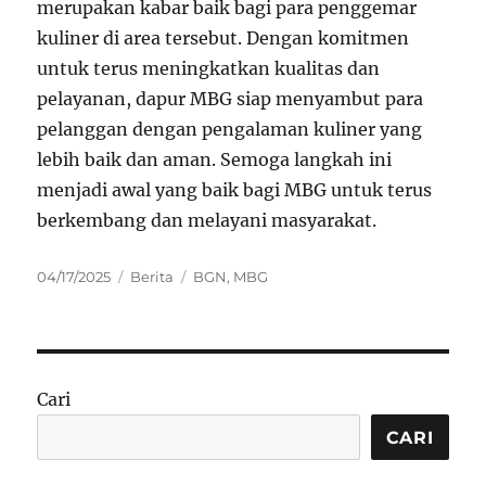
merupakan kabar baik bagi para penggemar
kuliner di area tersebut. Dengan komitmen
untuk terus meningkatkan kualitas dan
pelayanan, dapur MBG siap menyambut para
pelanggan dengan pengalaman kuliner yang
lebih baik dan aman. Semoga langkah ini
menjadi awal yang baik bagi MBG untuk terus
berkembang dan melayani masyarakat.
Posted
Categories
Tags
04/17/2025
Berita
BGN
,
MBG
on
Cari
CARI