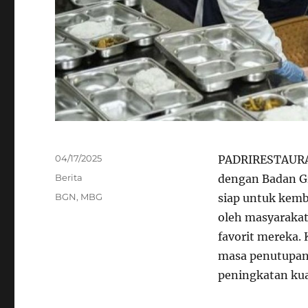
Posted
04/17/2025
PADRIRESTAURA
on
Categories
Berita
dengan Badan Gi
Tags
BGN
,
MBG
siap untuk kemb
oleh masyarakat
favorit mereka.
masa penutupan
peningkatan kua