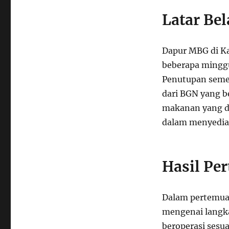
Latar Be
Dapur MBG di K
beberapa minggu
Penutupan semen
dari BGN yang b
makanan yang d
dalam menyediak
Hasil Pe
Dalam pertemua
mengenai langk
beroperasi sesu