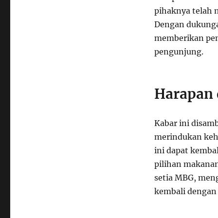
pihaknya telah 
Dengan dukunga
memberikan peng
pengunjung.
Harapan 
Kabar ini disam
merindukan keha
ini dapat kemba
pilihan makanan
setia MBG, men
kembali dengan 