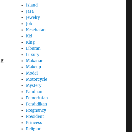
Island
Jasa
Jewelry
Job
Kesehatan
Kid
King
Liburan
Luxury
ng
Makanan
Makeup
Model
Motorcycle
Mystery
Panduan
Pemerintah
Pendidikan
Pregnancy
President
Princess
Religion