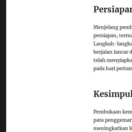
Persiapa
Menjelang pemb
persiapan, terma
Langkah-langkah
berjalan lancar
telah menyiapka
pada hari pert
Kesimpu
Pembukaan kemba
para penggemar 
meningkatkan k