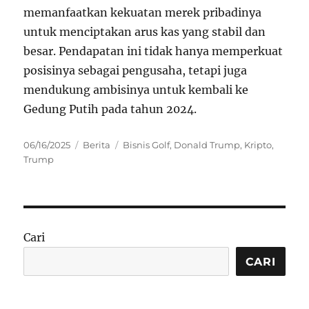
memanfaatkan kekuatan merek pribadinya
untuk menciptakan arus kas yang stabil dan
besar. Pendapatan ini tidak hanya memperkuat
posisinya sebagai pengusaha, tetapi juga
mendukung ambisinya untuk kembali ke
Gedung Putih pada tahun 2024.
Posted
Categories
Tags
06/16/2025
Berita
Bisnis Golf
,
Donald Trump
,
Kripto
,
on
Trump
Cari
CARI