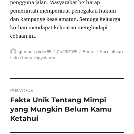
pengguna jalan. Masyarakat berharap
pemerintah memperkuat penegakan hukum
dan kampanye keselamatan. Semoga keluarga
korban mendapat kekuatan menghadapi
cobaan ini.
Author
Posted
Categories
Tags
gloriousspider89
04/13/2025
Berita
Kecelakaan
on
Lalu Lintas
,
Yogyakarta
Navigasi
PREVIOUS
pos
Fakta Unik Tentang Mimpi
Previous
post:
yang Mungkin Belum Kamu
Ketahui