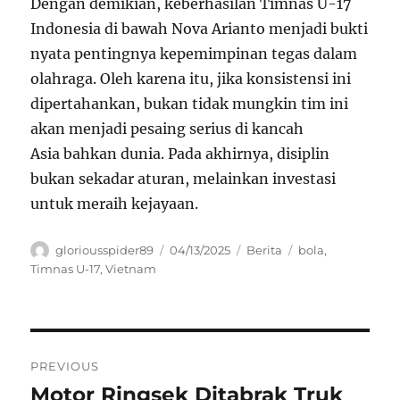
Dengan demikian, keberhasilan Timnas U-17
Indonesia di bawah Nova Arianto menjadi bukti
nyata pentingnya kepemimpinan tegas dalam
olahraga. Oleh karena itu, jika konsistensi ini
dipertahankan, bukan tidak mungkin tim ini
akan menjadi pesaing serius di kancah
Asia bahkan dunia. Pada akhirnya, disiplin
bukan sekadar aturan, melainkan investasi
untuk meraih kejayaan.
Author
Posted
Categories
Tags
gloriousspider89
04/13/2025
Berita
bola
,
on
Timnas U-17
,
Vietnam
Navigasi
PREVIOUS
pos
Motor Ringsek Ditabrak Truk
Previous