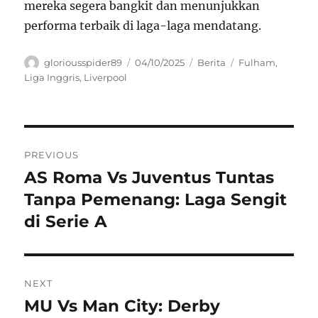
mereka segera bangkit dan menunjukkan
performa terbaik di laga-laga mendatang.
Author
Posted
Categories
Tags
gloriousspider89
04/10/2025
Berita
Fulham
,
on
Liga Inggris
,
Liverpool
Navigasi
PREVIOUS
pos
AS Roma Vs Juventus Tuntas
Previous
post:
Tanpa Pemenang: Laga Sengit
di Serie A
NEXT
MU Vs Man City: Derby
Next