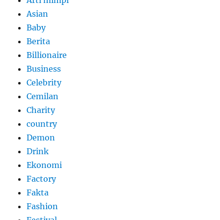
Asian
Baby
Berita
Billionaire
Business
Celebrity
Cemilan
Charity
country
Demon
Drink
Ekonomi
Factory
Fakta
Fashion
Festival