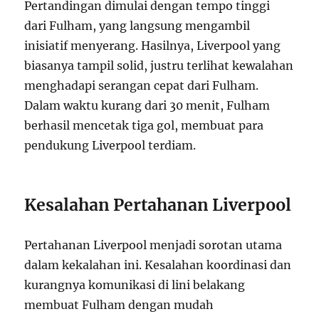
Pertandingan dimulai dengan tempo tinggi
dari Fulham, yang langsung mengambil
inisiatif menyerang. Hasilnya, Liverpool yang
biasanya tampil solid, justru terlihat kewalahan
menghadapi serangan cepat dari Fulham.
Dalam waktu kurang dari 30 menit, Fulham
berhasil mencetak tiga gol, membuat para
pendukung Liverpool terdiam.
Kesalahan Pertahanan Liverpool
Pertahanan Liverpool menjadi sorotan utama
dalam kekalahan ini. Kesalahan koordinasi dan
kurangnya komunikasi di lini belakang
membuat Fulham dengan mudah