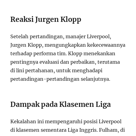
Reaksi Jurgen Klopp
Setelah pertandingan, manajer Liverpool,
Jurgen Klopp, mengungkapkan kekecewaannya
terhadap performa tim. Klopp menekankan
pentingnya evaluasi dan perbaikan, terutama
di lini pertahanan, untuk menghadapi
pertandingan-pertandingan selanjutnya.
Dampak pada Klasemen Liga
Kekalahan ini mempengaruhi posisi Liverpool
di klasemen sementara Liga Inggris. Fulham, di