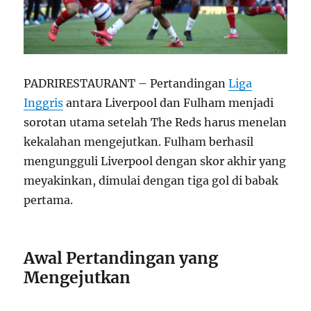
PADRIRESTAURANT – Pertandingan
Liga
Inggris
antara Liverpool dan Fulham menjadi
sorotan utama setelah The Reds harus menelan
kekalahan mengejutkan. Fulham berhasil
mengungguli Liverpool dengan skor akhir yang
meyakinkan, dimulai dengan tiga gol di babak
pertama.
Awal Pertandingan yang
Mengejutkan