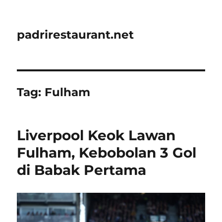
padrirestaurant.net
Tag:
Fulham
Liverpool Keok Lawan
Fulham, Kebobolan 3 Gol
di Babak Pertama