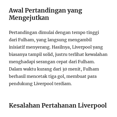
Awal Pertandingan yang
Mengejutkan
Pertandingan dimulai dengan tempo tinggi
dari Fulham, yang langsung mengambil
inisiatif menyerang. Hasilnya, Liverpool yang
biasanya tampil solid, justru terlihat kewalahan
menghadapi serangan cepat dari Fulham.
Dalam waktu kurang dari 30 menit, Fulham
berhasil mencetak tiga gol, membuat para
pendukung Liverpool terdiam.
Kesalahan Pertahanan Liverpool