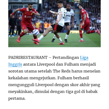
PADRIRESTAURANT – Pertandingan
Liga
Inggris
antara Liverpool dan Fulham menjadi
sorotan utama setelah The Reds harus menelan
kekalahan mengejutkan. Fulham berhasil
mengungguli Liverpool dengan skor akhir yang
meyakinkan, dimulai dengan tiga gol di babak
pertama.