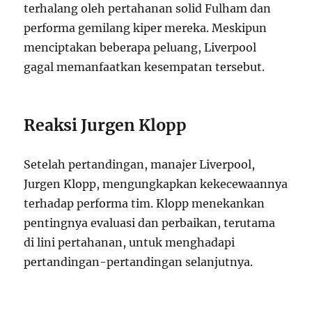
terhalang oleh pertahanan solid Fulham dan
performa gemilang kiper mereka. Meskipun
menciptakan beberapa peluang, Liverpool
gagal memanfaatkan kesempatan tersebut.
Reaksi Jurgen Klopp
Setelah pertandingan, manajer Liverpool,
Jurgen Klopp, mengungkapkan kekecewaannya
terhadap performa tim. Klopp menekankan
pentingnya evaluasi dan perbaikan, terutama
di lini pertahanan, untuk menghadapi
pertandingan-pertandingan selanjutnya.