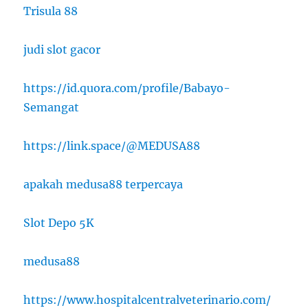
Trisula 88
judi slot gacor
https://id.quora.com/profile/Babayo-
Semangat
https://link.space/@MEDUSA88
apakah medusa88 terpercaya
Slot Depo 5K
medusa88
https://www.hospitalcentralveterinario.com/