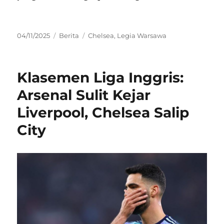
Posted
Categories
Tags
04/11/2025
Berita
Chelsea
,
Legia Warsawa
on
Klasemen Liga Inggris:
Arsenal Sulit Kejar
Liverpool, Chelsea Salip
City