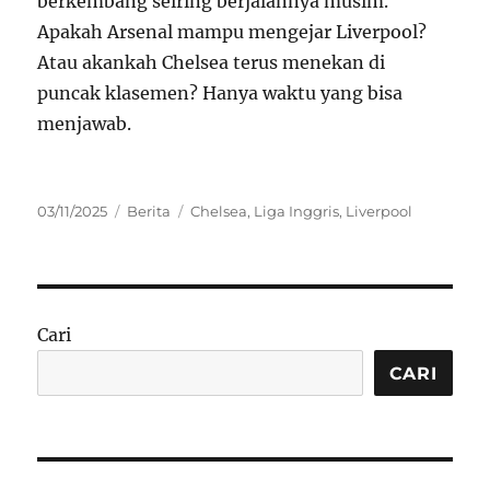
berkembang seiring berjalannya musim.
Apakah Arsenal mampu mengejar Liverpool?
Atau akankah Chelsea terus menekan di
puncak klasemen? Hanya waktu yang bisa
menjawab.
Posted
Categories
Tags
03/11/2025
Berita
Chelsea
,
Liga Inggris
,
Liverpool
on
Cari
CARI