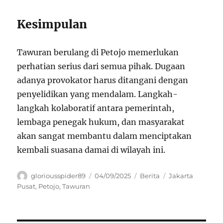
Kesimpulan
Tawuran berulang di Petojo memerlukan
perhatian serius dari semua pihak. Dugaan
adanya provokator harus ditangani dengan
penyelidikan yang mendalam. Langkah-
langkah kolaboratif antara pemerintah,
lembaga penegak hukum, dan masyarakat
akan sangat membantu dalam menciptakan
kembali suasana damai di wilayah ini.
Author
Posted
Categories
Tags
gloriousspider89
04/09/2025
Berita
Jakarta
on
Pusat
,
Petojo
,
Tawuran