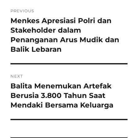
Navigasi
PREVIOUS
pos
Menkes Apresiasi Polri dan
Previous
post:
Stakeholder dalam
Penanganan Arus Mudik dan
Balik Lebaran
NEXT
Balita Menemukan Artefak
Next
post:
Berusia 3.800 Tahun Saat
Mendaki Bersama Keluarga