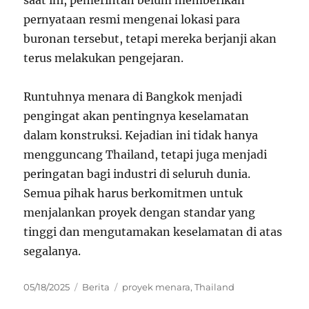
saat ini, pemerintah belum memberikan
pernyataan resmi mengenai lokasi para
buronan tersebut, tetapi mereka berjanji akan
terus melakukan pengejaran.
Runtuhnya menara di Bangkok menjadi
pengingat akan pentingnya keselamatan
dalam konstruksi. Kejadian ini tidak hanya
mengguncang Thailand, tetapi juga menjadi
peringatan bagi industri di seluruh dunia.
Semua pihak harus berkomitmen untuk
menjalankan proyek dengan standar yang
tinggi dan mengutamakan keselamatan di atas
segalanya.
Posted
Categories
Tags
05/18/2025
Berita
proyek menara
,
Thailand
on