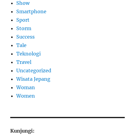
Show
Smartphone
Sport
Storm
Success
Tale
Teknologi
Travel
Uncategorized
Wisata Jepang
Woman
Women
Kunjungi: