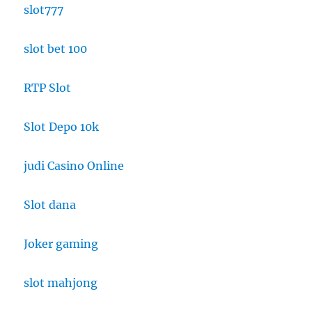
slot777
slot bet 100
RTP Slot
Slot Depo 10k
judi Casino Online
Slot dana
Joker gaming
slot mahjong