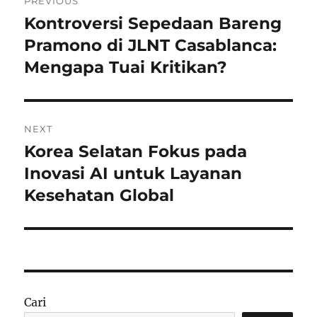
PREVIOUS
pos
Kontroversi Sepedaan Bareng
Previous
post:
Pramono di JLNT Casablanca:
Mengapa Tuai Kritikan?
NEXT
Korea Selatan Fokus pada
Next
post:
Inovasi AI untuk Layanan
Kesehatan Global
Cari