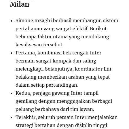
Milan
Simone Inzaghi berhasil membangun sistem
pertahanan yang sangat efektif. Berikut
beberapa faktor utama yang mendukung
kesuksesan tersebut:
Pertama, kombinasi bek tengah Inter
bermain sangat kompak dan saling
melengkapi. Selanjutnya, koordinator lini
belakang memberikan arahan yang tepat
dalam setiap pertandingan.
Kedua, penjaga gawang Inter tampil
gemilang dengan menggagalkan berbagai
peluang berbahaya dari tim lawan.
Terakhir, seluruh pemain Inter menjalankan
strategi bertahan dengan disiplin tinggi