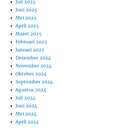
Juli 2025
Juni 2025
Mei 2025
April 2025
Maret 2025
Februari 2025
Januari 2025
Desember 2024
November 2024
Oktober 2024
September 2024
Agustus 2024
Juli 2024
Juni 2024
Mei 2024
April 2024