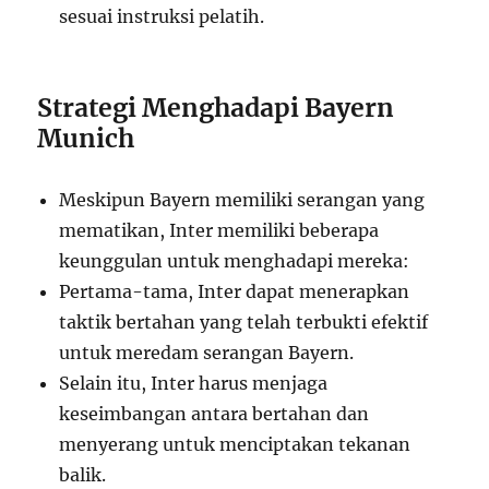
sesuai instruksi pelatih.
Strategi Menghadapi Bayern
Munich
Meskipun Bayern memiliki serangan yang
mematikan, Inter memiliki beberapa
keunggulan untuk menghadapi mereka:
Pertama-tama, Inter dapat menerapkan
taktik bertahan yang telah terbukti efektif
untuk meredam serangan Bayern.
Selain itu, Inter harus menjaga
keseimbangan antara bertahan dan
menyerang untuk menciptakan tekanan
balik.