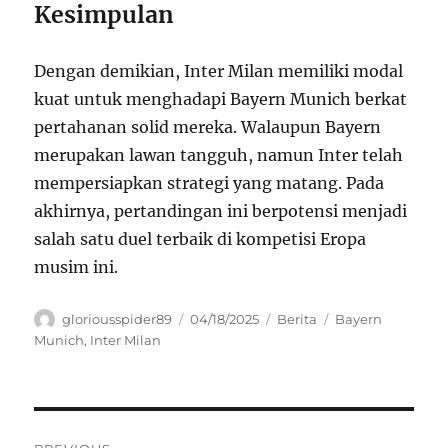
Kesimpulan
Dengan demikian, Inter Milan memiliki modal
kuat untuk menghadapi Bayern Munich berkat
pertahanan solid mereka. Walaupun Bayern
merupakan lawan tangguh, namun Inter telah
mempersiapkan strategi yang matang. Pada
akhirnya, pertandingan ini berpotensi menjadi
salah satu duel terbaik di kompetisi Eropa
musim ini.
Author
Posted
Categories
Tags
gloriousspider89
04/18/2025
Berita
Bayern
on
Munich
,
Inter Milan
Navigasi