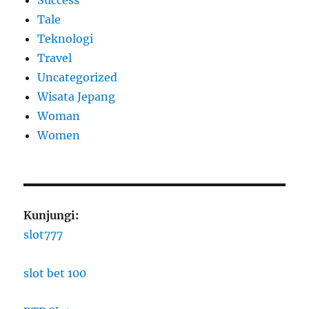
Success
Tale
Teknologi
Travel
Uncategorized
Wisata Jepang
Woman
Women
Kunjungi:
slot777
slot bet 100