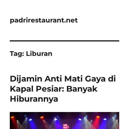
padrirestaurant.net
Tag:
Liburan
Dijamin Anti Mati Gaya di
Kapal Pesiar: Banyak
Hiburannya