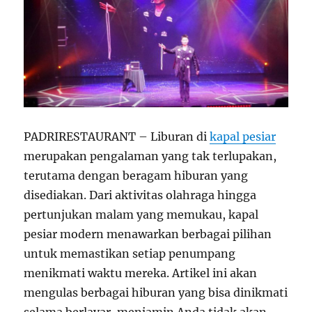
PADRIRESTAURANT – Liburan di
kapal pesiar
merupakan pengalaman yang tak terlupakan,
terutama dengan beragam hiburan yang
disediakan. Dari aktivitas olahraga hingga
pertunjukan malam yang memukau, kapal
pesiar modern menawarkan berbagai pilihan
untuk memastikan setiap penumpang
menikmati waktu mereka. Artikel ini akan
mengulas berbagai hiburan yang bisa dinikmati