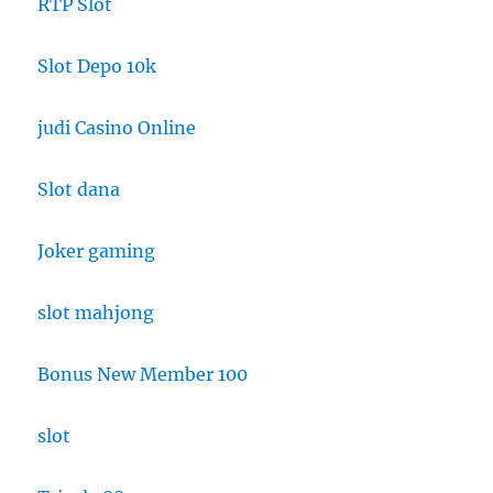
RTP Slot
Slot Depo 10k
judi Casino Online
Slot dana
Joker gaming
slot mahjong
Bonus New Member 100
slot