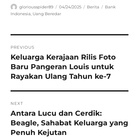
Author
Posted
Categories
Tags
gloriousspider89
04/24/2025
Berita
Bank
on
Indonesia
,
Uang Beredar
Navigasi
PREVIOUS
pos
Keluarga Kerajaan Rilis Foto
Previous
post:
Baru Pangeran Louis untuk
Rayakan Ulang Tahun ke-7
NEXT
Antara Lucu dan Cerdik:
Next
post:
Beagle, Sahabat Keluarga yang
Penuh Kejutan