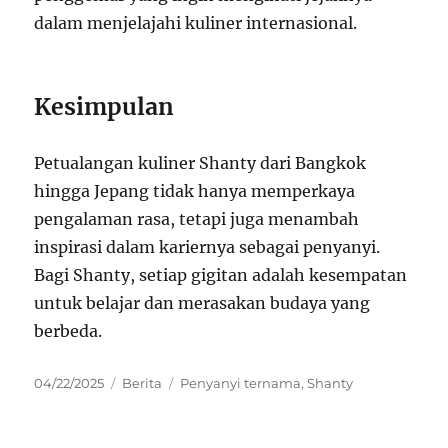
dalam menjelajahi kuliner internasional.
Kesimpulan
Petualangan kuliner Shanty dari Bangkok
hingga Jepang tidak hanya memperkaya
pengalaman rasa, tetapi juga menambah
inspirasi dalam kariernya sebagai penyanyi.
Bagi Shanty, setiap gigitan adalah kesempatan
untuk belajar dan merasakan budaya yang
berbeda.
Posted
Categories
Tags
04/22/2025
Berita
Penyanyi ternama
,
Shanty
on