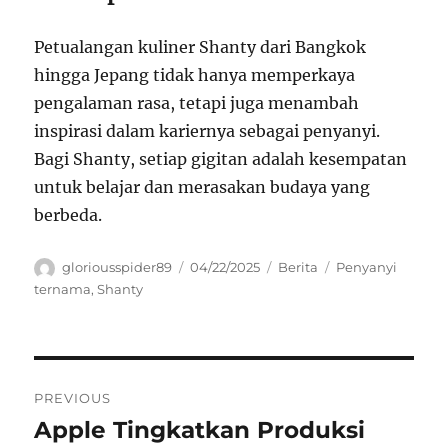
Petualangan kuliner Shanty dari Bangkok
hingga Jepang tidak hanya memperkaya
pengalaman rasa, tetapi juga menambah
inspirasi dalam kariernya sebagai penyanyi.
Bagi Shanty, setiap gigitan adalah kesempatan
untuk belajar dan merasakan budaya yang
berbeda.
Author
Posted
Categories
Tags
gloriousspider89
04/22/2025
Berita
Penyanyi
on
ternama
,
Shanty
Navigasi
PREVIOUS
pos
Apple Tingkatkan Produksi
Previous