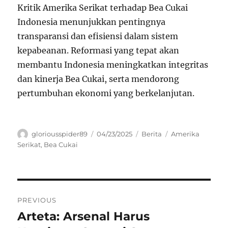
Kritik Amerika Serikat terhadap Bea Cukai
Indonesia menunjukkan pentingnya
transparansi dan efisiensi dalam sistem
kepabeanan. Reformasi yang tepat akan
membantu Indonesia meningkatkan integritas
dan kinerja Bea Cukai, serta mendorong
pertumbuhan ekonomi yang berkelanjutan.
Author
Posted
Categories
Tags
gloriousspider89
04/23/2025
Berita
Amerika
on
Serikat
,
Bea Cukai
Navigasi
PREVIOUS
pos
Arteta: Arsenal Harus
Previous