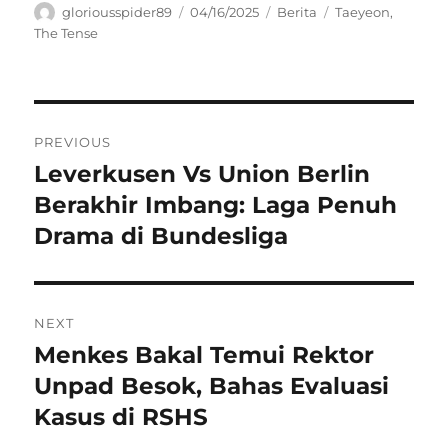
Author
Posted
Categories
Tags
gloriousspider89
04/16/2025
Berita
Taeyeon
,
on
The Tense
Navigasi
PREVIOUS
pos
Leverkusen Vs Union Berlin
Previous
post:
Berakhir Imbang: Laga Penuh
Drama di Bundesliga
NEXT
Menkes Bakal Temui Rektor
Next
post:
Unpad Besok, Bahas Evaluasi
Kasus di RSHS