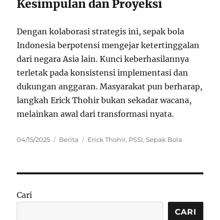
Kesimpulan dan Proyeksi
Dengan kolaborasi strategis ini, sepak bola
Indonesia berpotensi mengejar ketertinggalan
dari negara Asia lain. Kunci keberhasilannya
terletak pada konsistensi implementasi dan
dukungan anggaran. Masyarakat pun berharap,
langkah Erick Thohir bukan sekadar wacana,
melainkan awal dari transformasi nyata.
Posted
Categories
Tags
04/15/2025
Berita
Erick Thohir
,
PSSI
,
Sepak Bola
on
Cari
CARI