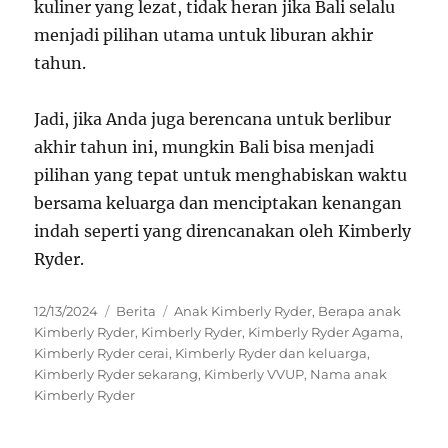
kuliner yang lezat, tidak heran jika Bali selalu
menjadi pilihan utama untuk liburan akhir
tahun.
Jadi, jika Anda juga berencana untuk berlibur
akhir tahun ini, mungkin Bali bisa menjadi
pilihan yang tepat untuk menghabiskan waktu
bersama keluarga dan menciptakan kenangan
indah seperti yang direncanakan oleh Kimberly
Ryder.
Posted
Categories
Tags
12/13/2024
Berita
Anak Kimberly Ryder
,
Berapa anak
on
Kimberly Ryder
,
Kimberly Ryder
,
Kimberly Ryder Agama
,
Kimberly Ryder cerai
,
Kimberly Ryder dan keluarga
,
Kimberly Ryder sekarang
,
Kimberly VVUP
,
Nama anak
Kimberly Ryder