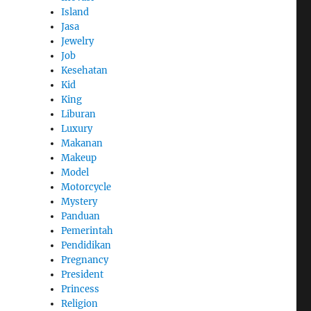
Island
Jasa
Jewelry
Job
Kesehatan
Kid
King
Liburan
Luxury
Makanan
Makeup
Model
Motorcycle
Mystery
Panduan
Pemerintah
Pendidikan
Pregnancy
President
Princess
Religion