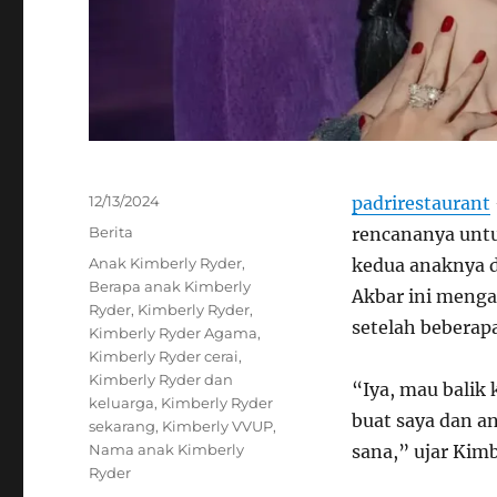
Posted
12/13/2024
padrirestaurant
on
Categories
Berita
rencananya unt
Tags
Anak Kimberly Ryder
,
kedua anaknya di
Berapa anak Kimberly
Akbar ini menga
Ryder
,
Kimberly Ryder
,
setelah beberap
Kimberly Ryder Agama
,
Kimberly Ryder cerai
,
Kimberly Ryder dan
“Iya, mau balik 
keluarga
,
Kimberly Ryder
buat saya dan an
sekarang
,
Kimberly VVUP
,
Nama anak Kimberly
sana,” ujar Kim
Ryder