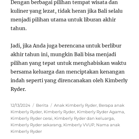
Dengan berbagai pilihan tempat wisata dan
kuliner yang lezat, tidak heran jika Bali selalu
menjadi pilihan utama untuk liburan akhir
tahun.
Jadi, jika Anda juga berencana untuk berlibur
akhir tahun ini, mungkin Bali bisa menjadi
pilihan yang tepat untuk menghabiskan waktu
bersama keluarga dan menciptakan kenangan
indah seperti yang direncanakan oleh Kimberly
Ryder.
Posted
Categories
Tags
12/13/2024
Berita
Anak Kimberly Ryder
,
Berapa anak
on
Kimberly Ryder
,
Kimberly Ryder
,
Kimberly Ryder Agama
,
Kimberly Ryder cerai
,
Kimberly Ryder dan keluarga
,
Kimberly Ryder sekarang
,
Kimberly VVUP
,
Nama anak
Kimberly Ryder