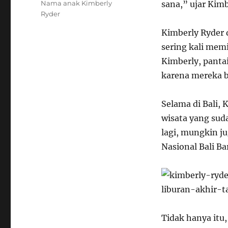
Nama anak Kimberly
sana,” ujar Kim
Ryder
Kimberly Ryder 
sering kali memi
Kimberly, panta
karena mereka b
Selama di Bali,
wisata yang suda
lagi, mungkin j
Nasional Bali B
Tidak hanya itu