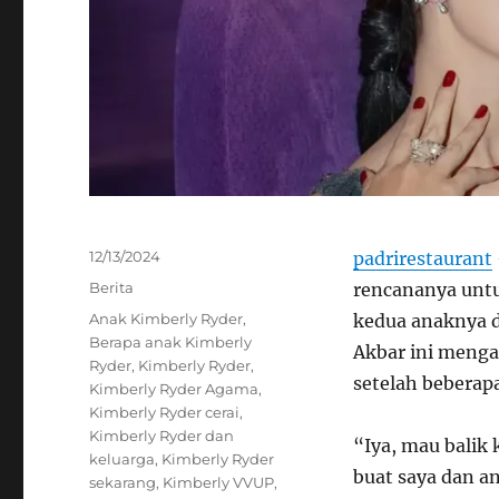
Posted
12/13/2024
padrirestaurant
on
Categories
Berita
rencananya unt
Tags
Anak Kimberly Ryder
,
kedua anaknya di
Berapa anak Kimberly
Akbar ini menga
Ryder
,
Kimberly Ryder
,
setelah beberap
Kimberly Ryder Agama
,
Kimberly Ryder cerai
,
Kimberly Ryder dan
“Iya, mau balik 
keluarga
,
Kimberly Ryder
buat saya dan an
sekarang
,
Kimberly VVUP
,