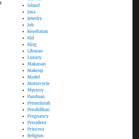
a
Island
Jasa
Jewelry
Job
Kesehatan
Kid
King
Liburan
Luxury
Makanan
Makeup
Model
Motorcycle
Mystery
Panduan
Pemerintah
Pendidikan
Pregnancy
President
Princess
Religion