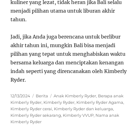
kuliner yang lezat, tidak heran jika Bali selalu
menjadi pilihan utama untuk liburan akhir
tahun.
Jadi, jika Anda juga berencana untuk berlibur
akhir tahun ini, mungkin Bali bisa menjadi
pilihan yang tepat untuk menghabiskan waktu
bersama keluarga dan menciptakan kenangan
indah seperti yang direncanakan oleh Kimberly
Ryder.
Posted
Categories
Tags
12/13/2024
Berita
Anak Kimberly Ryder
,
Berapa anak
on
Kimberly Ryder
,
Kimberly Ryder
,
Kimberly Ryder Agama
,
Kimberly Ryder cerai
,
Kimberly Ryder dan keluarga
,
Kimberly Ryder sekarang
,
Kimberly VVUP
,
Nama anak
Kimberly Ryder