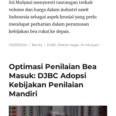
Sri Mulyani menyoroti tantangan terkait
volume dan harga dalam industri sawit
Indonesia sebagai aspek krusial yang perlu
mendapat perhatian dalam perumusan
kebijakan bea cukai ke depan.
Posted
Categories
Tags
05/29/2024
Berita
DJBC
,
Rokok Ilegal
,
Sri Mulyani
on
Optimasi Penilaian Bea
Masuk: DJBC Adopsi
Kebijakan Penilaian
Mandiri