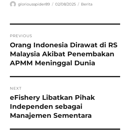
Author
Posted
Categories
gloriousspider89
02/08/2025
Berita
on
Navigasi
PREVIOUS
pos
Orang Indonesia Dirawat di RS
Previous
post:
Malaysia Akibat Penembakan
APMM Meninggal Dunia
NEXT
eFishery Libatkan Pihak
Next
post:
Independen sebagai
Manajemen Sementara