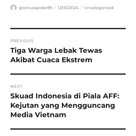
Author
Posted
Categories
gloriousspider89
12/06/2024
Uncategorized
on
Navigasi
PREVIOUS
pos
Tiga Warga Lebak Tewas
Previous
post:
Akibat Cuaca Ekstrem
NEXT
Skuad Indonesia di Piala AFF:
Next
post:
Kejutan yang Mengguncang
Media Vietnam