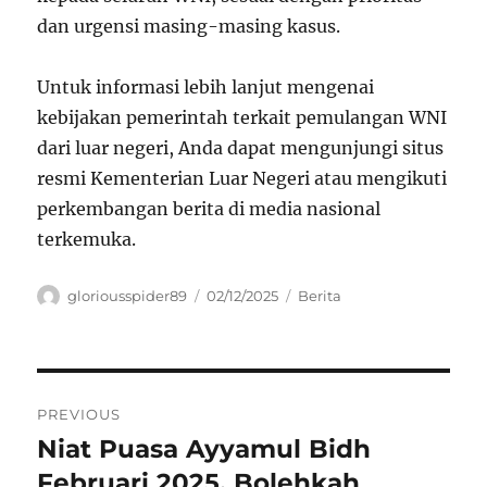
dan urgensi masing-masing kasus.
Untuk informasi lebih lanjut mengenai
kebijakan pemerintah terkait pemulangan WNI
dari luar negeri, Anda dapat mengunjungi situs
resmi Kementerian Luar Negeri atau mengikuti
perkembangan berita di media nasional
terkemuka.
Author
Posted
Categories
gloriousspider89
02/12/2025
Berita
on
Navigasi
PREVIOUS
pos
Niat Puasa Ayyamul Bidh
Previous
post:
Februari 2025, Bolehkah