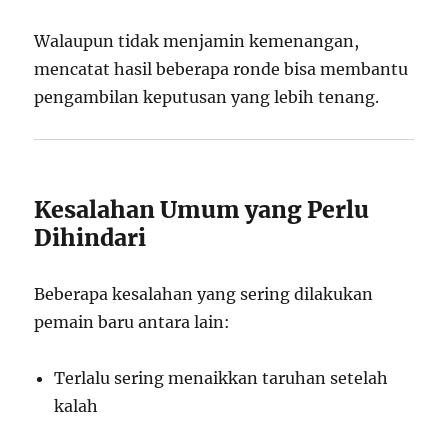
Walaupun tidak menjamin kemenangan,
mencatat hasil beberapa ronde bisa membantu
pengambilan keputusan yang lebih tenang.
Kesalahan Umum yang Perlu
Dihindari
Beberapa kesalahan yang sering dilakukan
pemain baru antara lain:
Terlalu sering menaikkan taruhan setelah
kalah