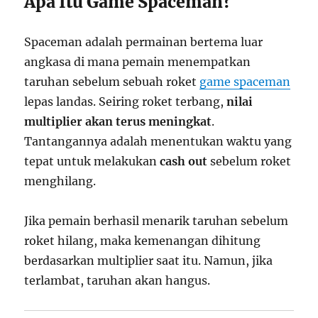
Apa Itu Game Spaceman?
Spaceman adalah permainan bertema luar
angkasa di mana pemain menempatkan
taruhan sebelum sebuah roket
game spaceman
lepas landas. Seiring roket terbang,
nilai
multiplier akan terus meningkat
.
Tantangannya adalah menentukan waktu yang
tepat untuk melakukan
cash out
sebelum roket
menghilang.
Jika pemain berhasil menarik taruhan sebelum
roket hilang, maka kemenangan dihitung
berdasarkan multiplier saat itu. Namun, jika
terlambat, taruhan akan hangus.