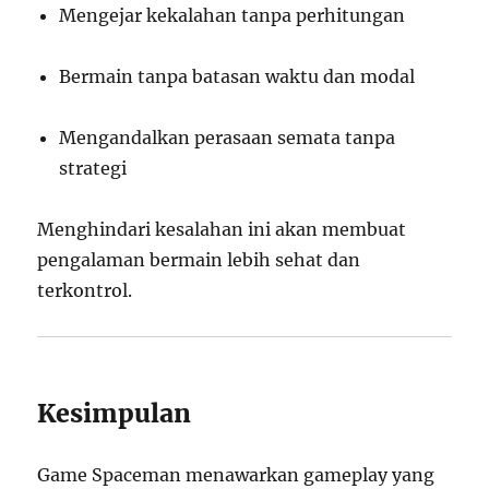
Mengejar kekalahan tanpa perhitungan
Bermain tanpa batasan waktu dan modal
Mengandalkan perasaan semata tanpa
strategi
Menghindari kesalahan ini akan membuat
pengalaman bermain lebih sehat dan
terkontrol.
Kesimpulan
Game Spaceman menawarkan gameplay yang