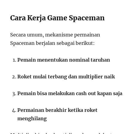
Cara Kerja Game Spaceman
Secara umum, mekanisme permainan
Spaceman berjalan sebagai berikut:
Pemain menentukan nominal taruhan
Roket mulai terbang dan multiplier naik
Pemain bisa melakukan cash out kapan saja
Permainan berakhir ketika roket
menghilang