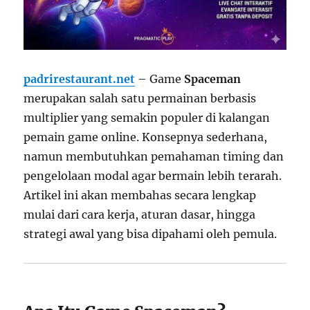
padrirestaurant.net
– Game
Spaceman
merupakan salah satu permainan berbasis
multiplier yang semakin populer di kalangan
pemain game online. Konsepnya sederhana,
namun membutuhkan pemahaman timing dan
pengelolaan modal agar bermain lebih terarah.
Artikel ini akan membahas secara lengkap
mulai dari cara kerja, aturan dasar, hingga
strategi awal yang bisa dipahami oleh pemula.