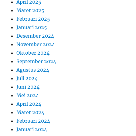
April 2025
Maret 2025
Februari 2025
Januari 2025
Desember 2024
November 2024
Oktober 2024
September 2024
Agustus 2024
Juli 2024
Juni 2024
Mei 2024
April 2024
Maret 2024
Februari 2024
Januari 2024