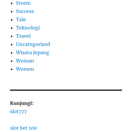
Storm
Success
Tale
Teknologi
Travel
Uncategorized
Wisata Jepang
Woman
Women
Kunjungi:
slot777
slot bet 100