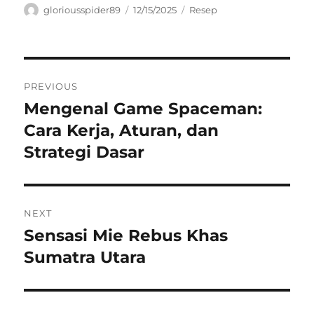
Author
Posted
Categories
gloriousspider89
12/15/2025
Resep
on
Navigasi
PREVIOUS
pos
Mengenal Game Spaceman:
Previous
post:
Cara Kerja, Aturan, dan
Strategi Dasar
NEXT
Sensasi Mie Rebus Khas
Next
post:
Sumatra Utara