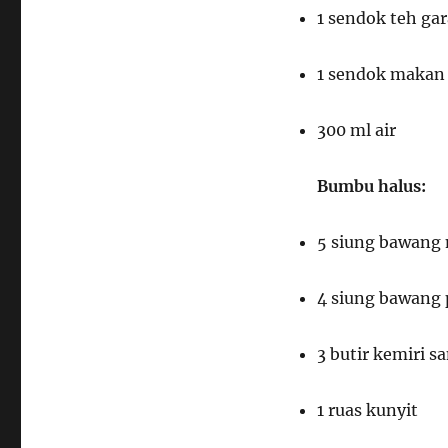
1 sendok teh ga
1 sendok makan a
300 ml air
Bumbu halus:
5 siung bawang
4 siung bawang 
3 butir kemiri s
1 ruas kunyit