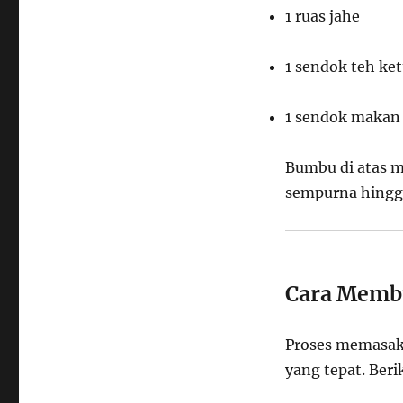
1 ruas jahe
1 sendok teh k
1 sendok makan 
Bumbu di atas m
sempurna hingga
Cara Membu
Proses memasa
yang tepat. Ber