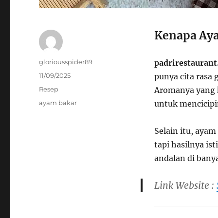
Kenapa Aya
Author
gloriousspider89
padrirestaurant
Posted
11/09/2025
punya cita rasa 
on
Categories
Resep
Aromanya yang 
Tags
ayam bakar
untuk mencicipi
Selain itu, aya
tapi hasilnya i
andalan di bany
Link Website :