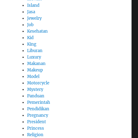
Island
Jasa
Jewelry
Job
Kesehatan
Kid
King
Liburan
Luxury
Makanan
Makeup
Model
Motorcycle
Mystery
Panduan
Pemerintah
Pendidikan
Pregnancy
President
Princess
Religion