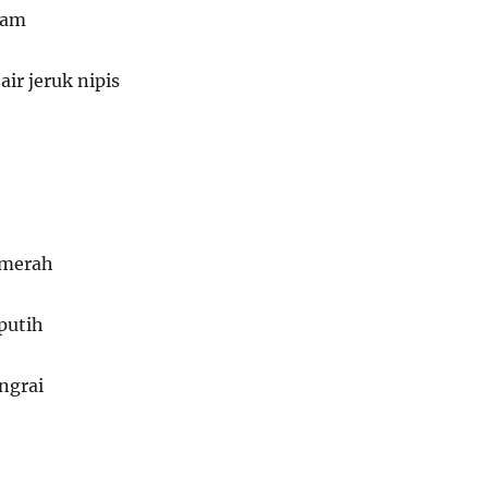
ram
ir jeruk nipis
 merah
putih
angrai