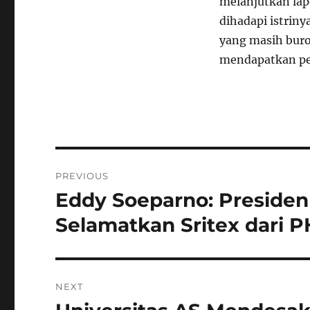
melanjutkan lap
dihadapi istrin
yang masih buro
mendapatkan pe
Navigasi
PREVIOUS
pos
Eddy Soeparno: Preside
Previous
post:
Selamatkan Sritex dari 
NEXT
Next