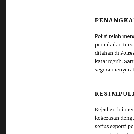
PENANGKA
Polisi telah men
pemukulan terse
ditahan di Polre
kata Teguh. Sat
segera menyerah
KESIMPUL
Kejadian ini m
kekerasan denga
serius seperti 