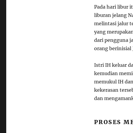
Pada hari libur 
liburan jelang 
melintasi jalur 
yang merupakan
dari pengguna j
orang berinisial
Istri IH keluar
kemudian memicu
memukul IH dan 
kekerasan terse
dan mengamankan
PROSES M