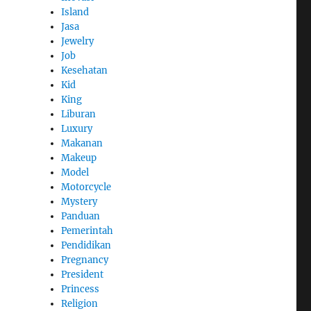
Island
Jasa
Jewelry
Job
Kesehatan
Kid
King
Liburan
Luxury
Makanan
Makeup
Model
Motorcycle
Mystery
Panduan
Pemerintah
Pendidikan
Pregnancy
President
Princess
Religion