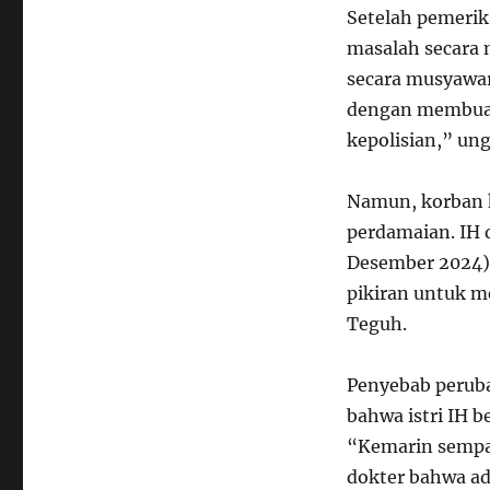
Setelah pemeri
masalah secara 
secara musyawar
dengan membuat 
kepolisian,” un
Namun, korban 
perdamaian. IH d
Desember 2024) 
pikiran untuk m
Teguh.
Penyebab peruba
bahwa istri IH b
“Kemarin sempa
dokter bahwa ad