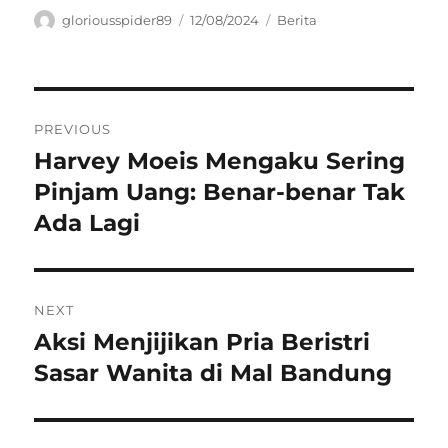
Author
Posted
Categories
gloriousspider89
12/08/2024
Berita
on
Navigasi
PREVIOUS
pos
Harvey Moeis Mengaku Sering
Previous
post:
Pinjam Uang: Benar-benar Tak
Ada Lagi
NEXT
Aksi Menjijikan Pria Beristri
Next
post:
Sasar Wanita di Mal Bandung