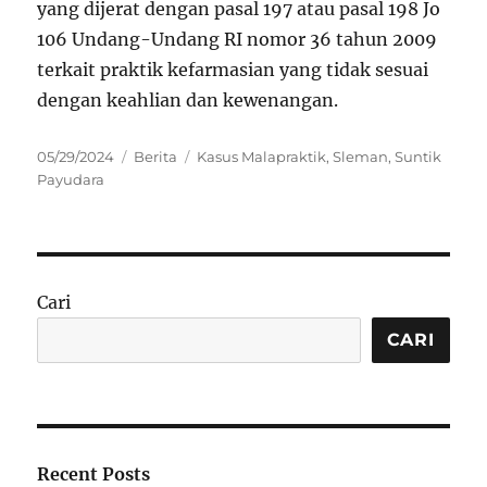
yang dijerat dengan pasal 197 atau pasal 198 Jo
106 Undang-Undang RI nomor 36 tahun 2009
terkait praktik kefarmasian yang tidak sesuai
dengan keahlian dan kewenangan.
Posted
Categories
Tags
05/29/2024
Berita
Kasus Malapraktik
,
Sleman
,
Suntik
on
Payudara
Cari
CARI
Recent Posts