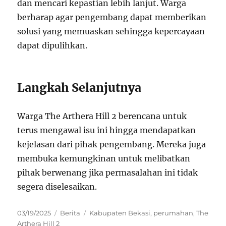
dan mencari kepastian lebih lanjut. Warga
berharap agar pengembang dapat memberikan
solusi yang memuaskan sehingga kepercayaan
dapat dipulihkan.
Langkah Selanjutnya
Warga The Arthera Hill 2 berencana untuk
terus mengawal isu ini hingga mendapatkan
kejelasan dari pihak pengembang. Mereka juga
membuka kemungkinan untuk melibatkan
pihak berwenang jika permasalahan ini tidak
segera diselesaikan.
Posted
Categories
Tags
03/19/2025
Berita
Kabupaten Bekasi
,
perumahan
,
The
on
Arthera Hill 2